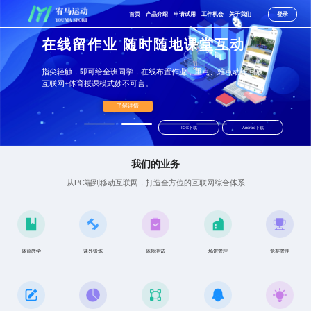
首页
产品介绍
申请试用
工作机会
关于我们
登录
在线留作业 随时随地课堂互动
指尖轻触，即可给全班同学，在线布置作业，重点、难点动作回放，
互联网+体育授课模式妙不可言。
了解详情
IOS下载
Android下载
我们的业务
从PC端到移动互联网，打造全方位的互联网综合体系
体育教学
课外锻炼
体质测试
场馆管理
竞赛管理