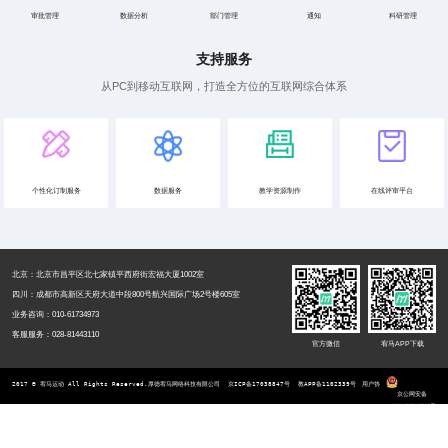
审批管理
数据分析
部门管理
通知
科研管理
支持服务
从PC到移动互联网，打造全方位的互联网综合体系
个性化订制服务
数据服务
教学资源制作
在线评审平台
北京：北京市昌平区北七家镇平西府街宏福大厦1002室
四川：成都市高新区天府大道中段800号航兴国际广场2号楼605室
业务咨询：010-61734973
客服服务：028-81443110
官方微信
宥马APP下载
2017 © 宥马运动 All Rights Reserved.厚德宥马网络科技有限公司  
京ICP备17038847号
  教APP备1102339号
用户协
京公网安备
11011402010539号
议
隐私